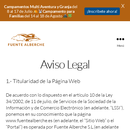
X
Campamentos Multi Aventura y Granja
del
8 al 17 de Julio
Campamento para
¡Inscríbete ahora!
Familias
del 14 al 18 de Agosto
Menú
Fuente
Alberche
Aviso Legal
1.- Titularidad de la Página Web
De acuerdo con lo dispuesto en el artículo 10 de la Ley
34/2002, de 11 de julio, de Servicios de la Sociedad de la
Información y de Comercio Electrónico (en adelante, “LSSI”),
ponemos en su conocimiento que la página
www.fuentealberche.es (en adelante, el “Sitio Web” o el
“Portal”) es operada por Fuente Alberche S.L.(en adelante