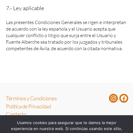
7.- Ley aplicable
Las presentes Condiciones Generales se rigen e interpretan
de acuerdo con la ley española y el Usuario acepta que
cualquier conflicto o litigio que surja entre el Usuario y
Fuente Alberche sea tratado por los juzgados y tribunales
competentes de Ávila, de acuerdo con la citada normativa.
Términos y Condiciones
#fuentea
fac
Política de Privacidad
Contacto
Usamos cookies para asegurar que te damos la mejor
experiencia en nuestra web. Si continúas usando este sitio,